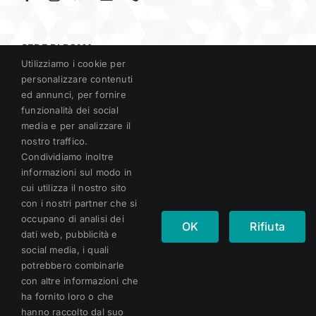
SEDE DI ROMA
Utilizziamo i cookie per
Circonvallazione Gianicolense, 179
personalizzare contenuti
00152 Roma
ed annunci, per fornire
funzionalità dei social
media e per analizzare il
nostro traffico.
SEDE DI RIETI
Condividiamo inoltre
Loc. Villa Cordisco,
informazioni sul modo in
02016 – Leonessa (RI)
cui utilizza il nostro sito
con i nostri partner che si
occupano di analisi dei
OK
Rifiuta
dati web, pubblicità e
CONTATTI
social media, i quali
Telefono:
06.58230654
potrebbero combinarle
E-mail:
info@studiocordisco.it
con altre informazioni che
ha fornito loro o che
hanno raccolto dal suo