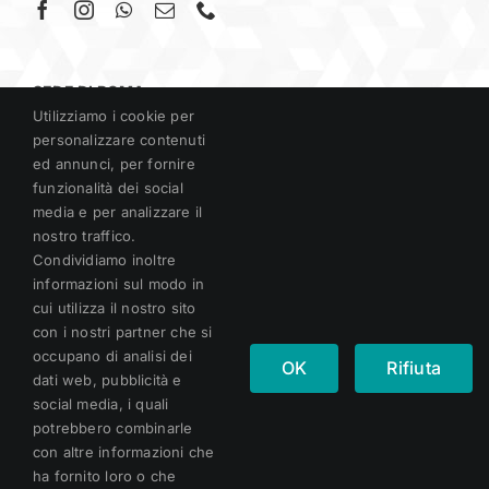
SEDE DI ROMA
Utilizziamo i cookie per
Circonvallazione Gianicolense, 179
personalizzare contenuti
00152 Roma
ed annunci, per fornire
funzionalità dei social
media e per analizzare il
nostro traffico.
SEDE DI RIETI
Condividiamo inoltre
Loc. Villa Cordisco,
informazioni sul modo in
02016 – Leonessa (RI)
cui utilizza il nostro sito
con i nostri partner che si
occupano di analisi dei
OK
Rifiuta
dati web, pubblicità e
CONTATTI
social media, i quali
Telefono:
06.58230654
potrebbero combinarle
E-mail:
info@studiocordisco.it
con altre informazioni che
ha fornito loro o che