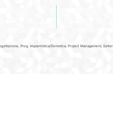
ogettazione
,
Prog. Impiantistica/Domotica
,
Project Management
,
Setto