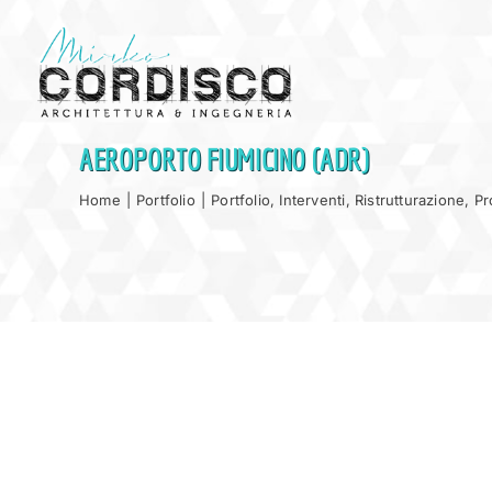
Salta
al
contenuto
AEROPORTO FIUMICINO (ADR)
Home
|
Portfolio
|
Portfolio
,
Interventi
,
Ristrutturazione
,
Pr