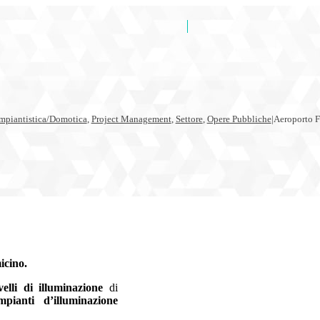
Impiantistica/Domotica
,
Project Management
,
Settore
,
Opere Pubbliche
|
Aeroporto 
icino.
velli di illuminazione
di
mpianti d’illuminazione