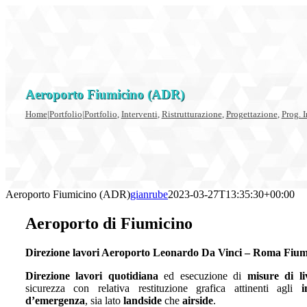
Salta
al
contenuto
Aeroporto Fiumicino (ADR)
Home
|
Portfolio
|
Portfolio
,
Interventi
,
Ristrutturazione
,
Progettazione
,
Prog. 
Aeroporto Fiumicino (ADR)
gianrube
2023-03-27T13:35:30+00:00
Aeroporto di Fiumicino
Direzione lavori Aeroporto Leonardo Da Vinci – Roma Fium
Direzione lavori quotidiana
ed esecuzione di
misure di li
sicurezza con relativa restituzione grafica attinenti agli
i
d’emergenza
, sia lato
landside
che
airside
.