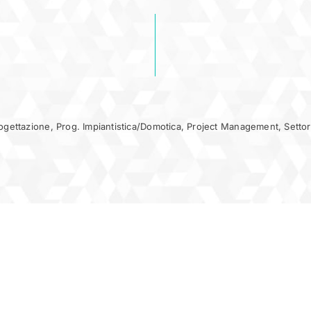
ogettazione
,
Prog. Impiantistica/Domotica
,
Project Management
,
Setto