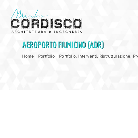
Salta
al
contenuto
AEROPORTO FIUMICINO (ADR)
Home
|
Portfolio
|
Portfolio
,
Interventi
,
Ristrutturazione
,
Pr